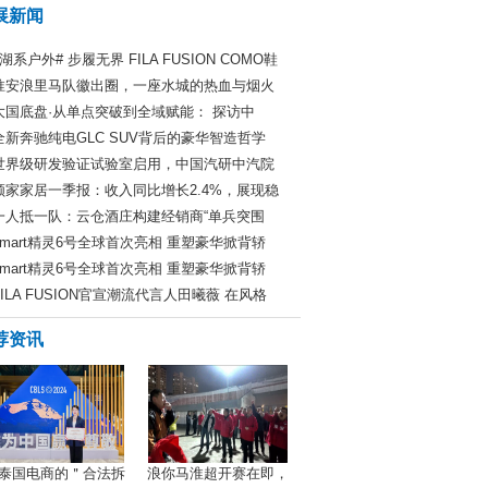
展新闻
#湖系户外# 步履无界 FILA FUSION COMO鞋
淮安浪里马队徽出圈，一座水城的热血与烟火
大国底盘·从单点突破到全域赋能： 探访中
全新奔驰纯电GLC SUV背后的豪华智造哲学
世界级研发验证试验室启用，中国汽研中汽院
顾家家居一季报：收入同比增长2.4%，展现稳
一人抵一队：云仓酒庄构建经销商“单兵突围
smart精灵6号全球首次亮相 重塑豪华掀背轿
smart精灵6号全球首次亮相 重塑豪华掀背轿
FILA FUSION官宣潮流代言人田曦薇 在风格
荐资讯
泰国电商的＂合法拆
浪你马淮超开赛在即，