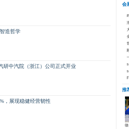
会
华智造哲学
汽研中汽院（浙江）公司正式开业
推
4%，展现稳健经营韧性
做