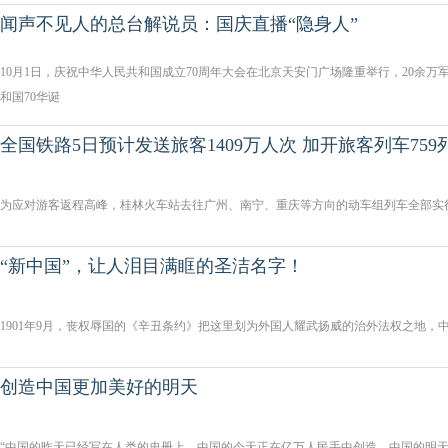
闻声不见人的总台解说员：国庆直播“隐身人”
10月1日，庆祝中华人民共和国成立70周年大会在北京天安门广场隆重举行，20余
和国70华诞
全国铁路5日预计发送旅客1409万人次 加开旅客列车759
为应对游客返程高峰，桂林火车站去往广州、南宁、重庆等方向的动车组列车全部实
“新中国”，让人泪目满眶的圣洁名字！
1901年9月，丧权辱国的《辛丑条约》把这里划为外国人耀武扬威的治外法权之地，
创造中国更加美好的明天
“中国的昨天已经写在人类的史册上，中国的今天正在亿万人民手中创造，中国的明天