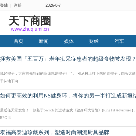
登陆
|
注册
2026-8-7
天下商圈
www.zhuqiumi.cn
首页
新闻
娱体
财经
汽车
拯救美国「五百万」老年痴呆症患者的超级食物被发现
说起椰子，大家首先想到的应该就是椰子汁了。 刚从树上打下来的青椰子，肉头太
干从地下向
如何更高效的利用NS健身环，将你的另一半打造成新垣
最近任天堂发售了一款基于Switch 的运动游戏《健身环大冒险》(Ring Fit Advent
RPG 世
泰福高泰迪珍藏系列，塑造时尚潮流厨具品牌