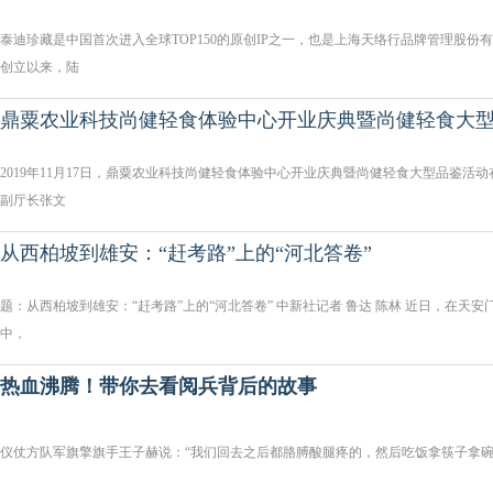
泰迪珍藏是中国首次进入全球TOP150的原创IP之一，也是上海天络行品牌管理股份
创立以来，陆
鼎粟农业科技尚健轻食体验中心开业庆典暨尚健轻食大
2019年11月17日，鼎粟农业科技尚健轻食体验中心开业庆典暨尚健轻食大型品鉴活
副厅长张文
从西柏坡到雄安：“赶考路”上的“河北答卷”
题：从西柏坡到雄安：“赶考路”上的“河北答卷” 中新社记者 鲁达 陈林 近日，在天
中，
热血沸腾！带你去看阅兵背后的故事
仪仗方队军旗擎旗手王子赫说：“我们回去之后都胳膊酸腿疼的，然后吃饭拿筷子拿