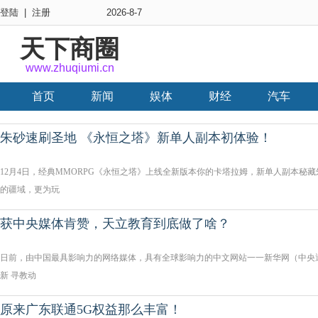
登陆
|
注册
2026-8-7
天下商圈
www.zhuqiumi.cn
首页
新闻
娱体
财经
汽车
朱砂速刷圣地 《永恒之塔》新单人副本初体验！
12月4日，经典MMORPG《永恒之塔》上线全新版本你的卡塔拉姆，新单人副本秘
的疆域，更为玩
获中央媒体肯赞，天立教育到底做了啥？
日前，由中国最具影响力的网络媒体，具有全球影响力的中文网站一一新华网（中央
新 寻教动
原来广东联通5G权益那么丰富！